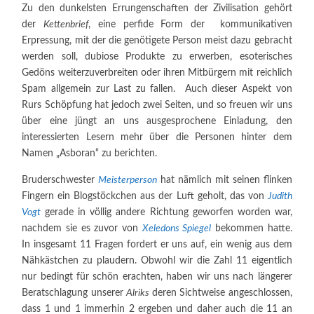
Zu den dunkelsten Errungenschaften der Zivilisation gehört
der
Kettenbrief
, eine perfide Form der kommunikativen
Erpressung, mit der die genötigete Person meist dazu gebracht
werden soll, dubiose Produkte zu erwerben, esoterisches
Gedöns weiterzuverbreiten oder ihren Mitbürgern mit reichlich
Spam allgemein zur Last zu fallen. Auch dieser Aspekt von
Rurs Schöpfung hat jedoch zwei Seiten, und so freuen wir uns
über eine jüngt an uns ausgesprochene Einladung, den
interessierten Lesern mehr über die Personen hinter dem
Namen „Asboran“ zu berichten.
Bruderschwester
Meisterperson
hat nämlich mit seinen flinken
Fingern ein Blogstöckchen aus der Luft geholt, das von
Judith
Vogt
gerade in völlig andere Richtung geworfen worden war,
nachdem sie es zuvor von
Xeledons Spiegel
bekommen hatte.
In insgesamt 11 Fragen fordert er uns auf, ein wenig aus dem
Nähkästchen zu plaudern. Obwohl wir die Zahl 11 eigentlich
nur bedingt für schön erachten, haben wir uns nach längerer
Beratschlagung unserer
Alriks
deren Sichtweise angeschlossen,
dass 1 und 1 immerhin 2 ergeben und daher auch die 11 an