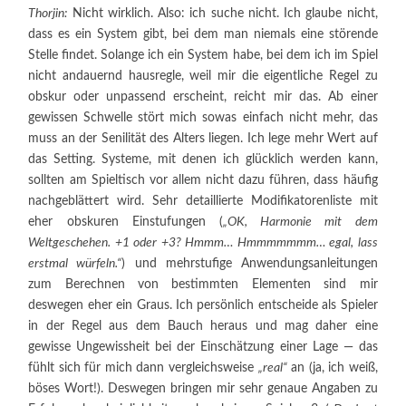
Thorjin:
Nicht wirklich. Also: ich suche nicht. Ich glaube nicht,
dass es ein System gibt, bei dem man niemals eine störende
Stelle findet. Solange ich ein System habe, bei dem ich im Spiel
nicht andauernd hausregle, weil mir die eigentliche Regel zu
obskur oder unpassend erscheint, reicht mir das. Ab einer
gewissen Schwelle stört mich sowas einfach nicht mehr, das
muss an der Senilität des Alters liegen. Ich lege mehr Wert auf
das Setting. Systeme, mit denen ich glücklich werden kann,
sollten am Spieltisch vor allem nicht dazu führen, dass häufig
nachgeblättert wird. Sehr detaillierte Modifikatorenliste mit
eher obskuren Einstufungen (
„OK, Harmonie mit dem
Weltgeschehen. +1 oder +3? Hmmm… Hmmmmmmm… egal, lass
erstmal würfeln.“
) und mehrstufige Anwendungsanleitungen
zum Berechnen von bestimmten Elementen sind mir
deswegen eher ein Graus. Ich persönlich entscheide als Spieler
in der Regel aus dem Bauch heraus und mag daher eine
gewisse Ungewissheit bei der Einschätzung einer Lage — das
fühlt sich für mich dann vergleichsweise
„real“
an (ja, ich weiß,
böses Wort!). Deswegen bringen mir sehr genaue Angaben zu