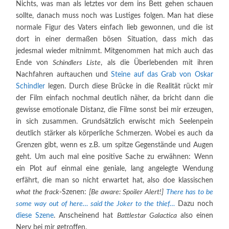
Nichts, was man als letztes vor dem ins Bett gehen schauen
sollte, danach muss noch was Lustiges folgen. Man hat diese
normale Figur des Vaters einfach lieb gewonnen, und die ist
dort in einer dermaßen bösen Situation, dass mich das
jedesmal wieder mitnimmt. Mitgenommen hat mich auch das
Ende von
Schindlers Liste
, als die Überlebenden mit ihren
Nachfahren auftauchen und
Steine auf das Grab von Oskar
Schindler
legen. Durch diese Brücke in die Realität rückt mir
der Film einfach nochmal deutlich näher, da bricht dann die
gewisse emotionale Distanz, die Filme sonst bei mir erzeugen,
in sich zusammen. Grundsätzlich erwischt mich Seelenpein
deutlich stärker als körperliche Schmerzen. Wobei es auch da
Grenzen gibt, wenn es z.B. um spitze Gegenstände und Augen
geht. Um auch mal eine positive Sache zu erwähnen: Wenn
ein Plot auf einmal eine geniale, lang angelegte Wendung
erfährt, die man so nicht erwartet hat, also doe klassischen
what the frack
-Szenen:
[Be aware: Spoiler Alert!]
There has to be
some way out of here…
said the Joker to the thief…
Dazu noch
diese Szene
. Anscheinend hat
Battlestar Galactica
also einen
Nerv bei mir getroffen.