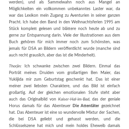
werden), und als Sammelwahn noch aus Mangel an
Möglichkeiten ein vollkommen unbekanntes Laster war, da
war das Lexikon mein Zugang zu Aventurien in seiner ganzen
Pracht. Ich habe den Band in den Weihnachtsferien 1995 am
Stück komplett gelesen und blättere noch heute ab und zu
gerne zur Entspannung darin. Viele der Illustrationen aus dem
Buch gehören für mich immer noch zum Schönsten, was
jemals für DSA an Bildern veröffentlicht wurde (manche sind
auch recht grauslich, aber das ist die Minderheit).
Thorjin:
Ich schwanke zwischen zwei Bildern. Einmal das
Porträt meines Druiden vom großartigen Ben Maier, das
Yukiijida mir zum Geburtstag geschenkt hat. Das ist einer
meiner zwei liebsten Charaktere, und das Bild ist einfach
großartig. Auf der gleichen emotionalen Stufe steht aber
auch das Originalbild von
Kaiser-Hal-im-Bad
, das der geniale
Horus damals für das Abenteuer
Die Attentäter
gezeichnet
hat. Das Abenteuer ist eine so wundervolle Mixtur der Sachen,
die bei DSA geliebt und gehasst werden, und die
Schlüsselszene hat mich und mein holdes Eheweib damals