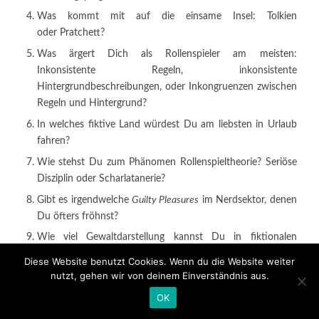
Was kommt mit auf die einsame Insel: Tolkien
oder Pratchett?
Was ärgert Dich als Rollenspieler am meisten:
Inkonsistente Regeln, inkonsistente
Hintergrundbeschreibungen, oder Inkongruenzen zwischen
Regeln und Hintergrund?
In welches fiktive Land würdest Du am liebsten in Urlaub
fahren?
Wie stehst Du zum Phänomen Rollenspieltheorie? Seriöse
Disziplin oder Scharlatanerie?
Gibt es irgendwelche
Guilty Pleasures
im Nerdsektor, denen
Du öfters fröhnst?
Wie viel Gewaltdarstellung kannst Du in fiktionalen
Kontexten ertragen?
Diese Website benutzt Cookies. Wenn du die Website weiter
nutzt, gehen wir von deinem Einverständnis aus.
Wenn du für eine bekannte fiktive Person das Ende
gestalten dürftest, wer wäre es und wie sähe es aus?
OK
Was zeichnet für Dich einen spannenden Plot aus?