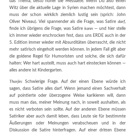
das Thema, desto höher die Messlatte. Wenn Du also einen
Witz über die aktuelle Lage in Syrien machen möchtest, dann
muss der schon wirklich ziemlich lustig sein (sprich: John
Oliver Niveau). Viel spannender als die Frage, was Satire
darf
,
finde ich übrigens die Frage, was Satire
kann
— und hier stelle
ich immer wieder erschrocken fest, dass uns ERDE auch in der
5. Edition immer wieder mit Absurditäten überrascht, die nicht
mehr satirisch eingeholt werden können. In jedem Fall gilt aber
die goldene Regel für Humoristen und solche, die sich dafür
halten: Wer hart austeilt, muss auch hart einstecken können —
alles andere ist Kindergarten.
Thorjin:
Schwierige Frage. Auf der einen Ebene würde ich
sagen, dass Satire alles darf. Wenn jemand einen Sachverhalt
auf pointierte oder überzogene Weise karikieren will, dann
muss man das, meiner Meinung nach, in soweit aushalten, als
es nicht verboten sein sollte. Auf der anderen Ebene müssen
Satiriker aber auch damit leben, dass Leute sie für bestimmte
Äußerungen oder Meinungen verabscheuen und in der
Diskussion die Satire hinterfragen. Auf einer dritten Ebene