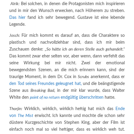
Alrik:
Bei solchen, in denen die Protagonisten mich inspirieren
und in mir den Wunsch erwecken, nach Höherem zu streben.
Das hier
fand ich sehr bewegend. Gustave ist eine lebende
Legende.
Josch:
Für mich kommt es darauf an, dass die Charaktere so
plastisch und nachvollziehbar sind, dass ich mir beim
Zuschauen denke:
„So hätte ich an deren Stelle auch gehandelt.“
Das kommt zwar eher selten vor, aber wenn, dann verfehlt das
seine Wirkung bei mir nicht. Zwei der emotional
bewegendsten Szenen, an die mich erinnern kann, sind der
traurige Moment, in dem Dr. Cox in
Scrubs
anerkennt, dass er
den Tod seines Freundes geleugnet hat,
und die beängstigende
Szene aus
Breaking Bad
, in der mir klar wurde, dass Walter
White den
point of no return
endgültig überschritten
hatte.
Thorjin:
Wirklich, wirklich, wirklich heftig hat mich das
Ende
von
The Mist
erwischt. Ich kannte und mochte die schon sehr
düstere Kurzgeschichte von Stephen King, aber der Film ist
einfach noch mal so viel heftiger, dass es wirklich weh tut.