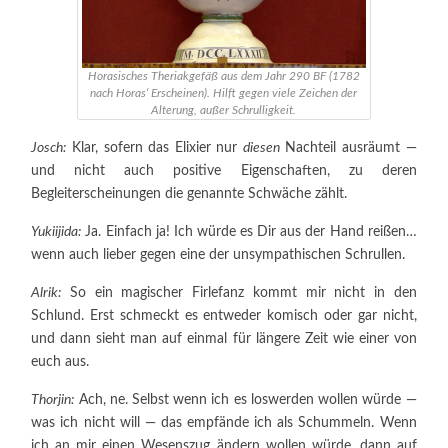
Horasisches Theriakgefäß aus dem Jahr 290 BF (1782
nach Horas‘ Erscheinen). Hilft gegen viele Zeichen der
Alterung, außer Schrulligkeit.
Josch:
Klar, sofern das Elixier nur
diesen
Nachteil ausräumt —
und nicht auch positive Eigenschaften, zu deren
Begleiterscheinungen die genannte Schwäche zählt.
Yukiijida:
Ja. Einfach ja! Ich würde es Dir aus der Hand reißen…
wenn auch lieber gegen eine der unsympathischen Schrullen.
Alrik:
So ein magischer Firlefanz kommt mir nicht in den
Schlund. Erst schmeckt es entweder komisch oder gar nicht,
und dann sieht man auf einmal für längere Zeit wie einer von
euch aus.
Thorjin:
Ach, ne. Selbst wenn ich es loswerden wollen würde —
was ich nicht will — das empfände ich als Schummeln. Wenn
ich an mir einen Wesenszug ändern wollen würde, dann auf