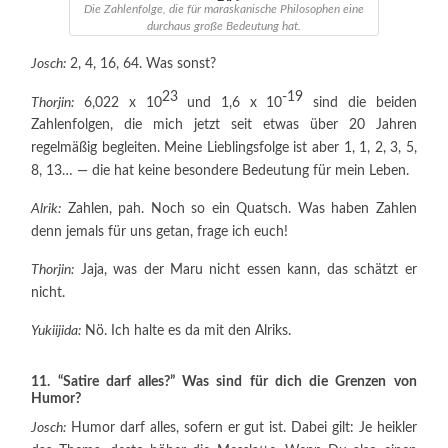
Die Zahlenfolge, die für maraskanische Philosophen eine
durchaus große Bedeutung hat.
Josch:
2, 4, 16, 64. Was sonst?
23
-19
Thorjin:
6,022 x 10
und 1,6 x 10
sind die beiden
Zahlenfolgen, die mich jetzt seit etwas über 20 Jahren
regelmäßig begleiten. Meine Lieblingsfolge ist aber 1, 1, 2, 3, 5,
8, 13… — die hat keine besondere Bedeutung für mein Leben.
Alrik:
Zahlen, pah. Noch so ein Quatsch. Was haben Zahlen
denn jemals für uns getan, frage ich euch!
Thorjin:
Jaja, was der Maru nicht essen kann, das schätzt er
nicht.
Yukiijida:
Nö. Ich halte es da mit den Alriks.
11. “Satire darf alles?” Was sind für dich die Grenzen von
Humor?
Josch:
Humor darf alles, sofern er gut ist. Dabei gilt: Je heikler