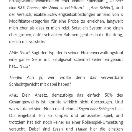
Erfolgswahrscheinlichkeiten eher keinen Spielspaß (
„Du hast
eine 53%-Chance, die Wand zu erklettern.“ – „Aha. Schön.“
), und
der Versuch, exakte Schwierigkeitsabbildungen anhand von x
Modifikatorkategorien für eine Probe zu erreichen, langweilt
mich eher, als dass er mich reizt. Setzt ein System also einen
eher groben, dafür schlanken Rahmen, geht es in die Richtung,
die ich mir vorstelle.
Alrik:
*hust*
Sagt der Typ, der in seinen Heldenverwaltungstool
eine ganze Seite mit Erfolgswahrscheinlichkeiten eingebaut
hat…
*hust*
Thorjin:
Ach ja, wer wollte denn das verwertbare
Schlachtgewicht mit dabei haben?
Alrik:
Dein Ansatz, demzufolge das einfach 50% des
Gesamtgewichts ist, konnte wirklich nicht überzeugen. Und
wo wir dabei sind: Noch nicht einmal
Sagen oder Schlagen
hast
Du eingebaut. Ein so simples und amüsantes Spiel, und
trotzdem hat sich noch keiner an einer Rollenspiel-Umsetzung
versucht. Dabei sind
Essen
und
Hauen
hier die einzigen