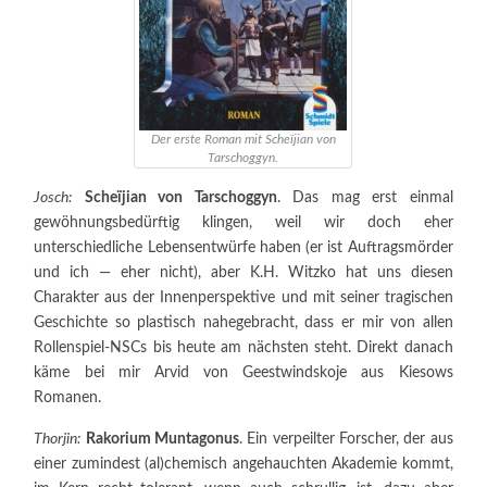
Der erste Roman mit Scheïjian von
Tarschoggyn.
Josch:
Scheïjian
von Tarschoggyn
. Das mag erst einmal
gewöhnungsbedürftig klingen, weil wir doch eher
unterschiedliche Lebensentwürfe haben (er ist Auftragsmörder
und ich — eher nicht), aber K.H. Witzko hat uns diesen
Charakter aus der Innenperspektive und mit seiner tragischen
Geschichte so plastisch nahegebracht, dass er mir von allen
Rollenspiel-NSCs bis heute am nächsten steht. Direkt danach
käme bei mir Arvid von Geestwindskoje aus Kiesows
Romanen.
Thorjin:
Rakorium Muntagonus
. Ein verpeilter Forscher, der aus
einer zumindest (al)chemisch angehauchten Akademie kommt,