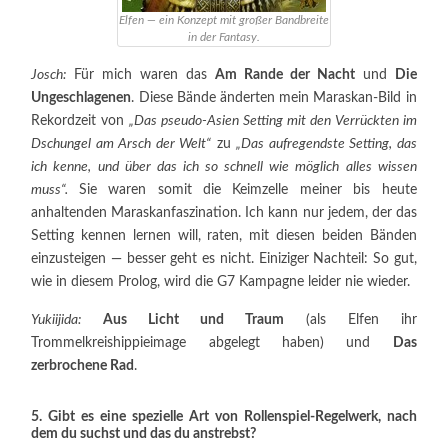
Elfen — ein Konzept mit großer Bandbreite
in der Fantasy.
Josch:
Für mich waren das
Am Rande der Nacht
und
Die
Ungeschlagenen
. Diese Bände änderten mein Maraskan-Bild in
Rekordzeit von
„Das pseudo-Asien Setting mit den Verrückten im
Dschungel am Arsch der Welt“
zu
„Das aufregendste Setting, das
ich kenne, und über das ich so schnell wie möglich alles wissen
muss“.
Sie waren somit die Keimzelle meiner bis heute
anhaltenden Maraskanfaszination. Ich kann nur jedem, der das
Setting kennen lernen will, raten, mit diesen beiden Bänden
einzusteigen — besser geht es nicht. Einiziger Nachteil: So gut,
wie in diesem Prolog, wird die G7 Kampagne leider nie wieder.
Yukiijida:
Aus Licht und Traum
(als Elfen ihr
Trommelkreishippieimage abgelegt haben) und
Das
zerbrochene Rad
.
5. Gibt es eine spezielle Art von Rollenspiel-Regelwerk, nach
dem du suchst und das du anstrebst?