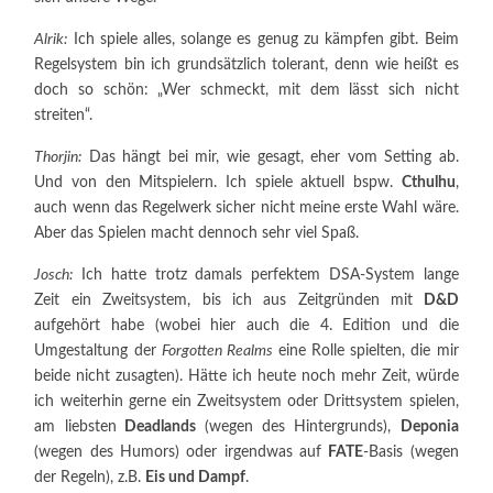
Alrik:
Ich spiele alles, solange es genug zu kämpfen gibt. Beim
Regelsystem bin ich grundsätzlich tolerant, denn wie heißt es
doch so schön: „Wer schmeckt, mit dem lässt sich nicht
streiten“.
Thorjin:
Das hängt bei mir, wie gesagt, eher vom Setting ab.
Und von den Mitspielern. Ich spiele aktuell bspw.
Cthulhu
,
auch wenn das Regelwerk sicher nicht meine erste Wahl wäre.
Aber das Spielen macht dennoch sehr viel Spaß.
Josch:
Ich hatte trotz damals perfektem DSA-System lange
Zeit ein Zweitsystem, bis ich aus Zeitgründen mit
D&D
aufgehört habe (wobei hier auch die 4. Edition und die
Umgestaltung der
Forgotten Realms
eine Rolle spielten, die mir
beide nicht zusagten). Hätte ich heute noch mehr Zeit, würde
ich weiterhin gerne ein Zweitsystem oder Drittsystem spielen,
am liebsten
Deadlands
(wegen des Hintergrunds),
Deponia
(wegen des Humors) oder irgendwas auf
FATE
-Basis (wegen
der Regeln), z.B.
Eis und Dampf
.