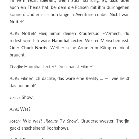
im Kern recht tolerant, wenn auch schrullig, ist, dazu aber
auch ein Thema hat, bei dem die Echsen mit ihm durchgehen
können. Und er ist schon lange in Aventurien dabei. Nicht war,
Nottel?
Alrik:
Nottel? Hier, nimm deinen Kräutersud F’Zzmech, du
redest wirr. Ich wäre
Hannibal Lecter
. Weil er Menschen isst.
Oder
Chuck Norris
. Weil er seine Arme zum Kämpfen nicht
braucht.
Thorjin:
Hannibal Lecter? Du schaust Filme?
Alrik:
Filme? Ich dachte, das wäre eine Reality … — wie heißt
das nochmal?
Josch:
Show.
Alrik:
Was?
Josch:
Wie was?
„Reality TV Show“
. Bruderschwester Thorjin
guckt anscheinend Kochshows.