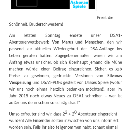
Preist die
Schönheit, Bruderschwestern!
Am letzten Sonntag endete unser DSA1-
Abenteuerwettbewerb
Von Marus und Menschen
, den wir
passend zur aktuellen Wiedergeburt der DSA-Anfänge ins
Leben gerufen hatten. Zugegebenermaßen waren wir am
Anfang etwas unsicher, ob sich überhaupt jemand die Mühe
machen würde, einen Beitrag einzureichen. Sicher, es gab
Preise zu gewinnen, gedruckte Versionen von
Silvanas
Verspeisung
und DSA1-PDFs gestellt von Ulisses Spiele (wofür
wir uns noch einmal herzlich bedanken möchten!), aber im
Jahr 2018 noch etwas Neues zu DSA1 schreiben – wer ist
außer uns denn schon so schräg drauf?
2
0
Umso erfreuter sind wir, dass 2
+ 2
Abenteuer eingereicht
wurden! Alle Einsender sollten inzwischen von uns informiert
worden sein. Falls ihr also teilgenommen habt, schaut einmal