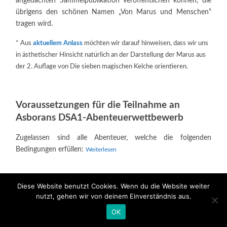
angedachten Sammelpublikation veröffentlichen können, die
übrigens den schönen Namen „Von Marus und Menschen“
tragen wird.
* Aus
aktuellem Anlass
möchten wir darauf hinweisen, dass wir uns
in ästhetischer Hinsicht natürlich an der Darstellung der Marus aus
der 2. Auflage von Die sieben magischen Kelche orientieren.
Voraussetzungen für die Teilnahme an
Asborans DSA1-Abenteuerwettbewerb
Zugelassen sind alle Abenteuer, welche die folgenden
Bedingungen erfüllen:
Weiterlesen
Diese Website benutzt Cookies. Wenn du die Website weiter
Zweifaches DSA1-Material und
nutzt, gehen wir von deinem Einverständnis aus.
Gewinnspiel
OK
1. APRIL 2018
/
12 KOMMENTARE