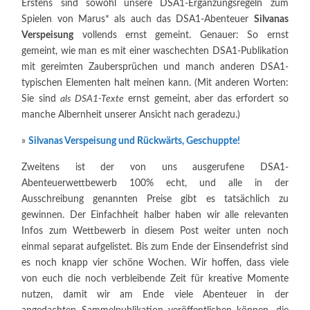
Erstens sind sowohl unsere DSA1-Ergänzungsregeln zum
Spielen von Marus* als auch das DSA1-Abenteuer
Silvanas
Verspeisung
vollends ernst gemeint. Genauer: So ernst
gemeint, wie man es mit einer waschechten DSA1-Publikation
mit gereimten Zaubersprüchen und manch anderen DSA1-
typischen Elementen halt meinen kann. (Mit anderen Worten:
Sie sind
als DSA1-Texte
ernst gemeint, aber das erfordert so
manche Albernheit unserer Ansicht nach geradezu.)
»
Silvanas Verspeisung und Rückwärts, Geschuppte!
Zweitens ist der von uns ausgerufene DSA1-
Abenteuerwettbewerb 100% echt, und alle in der
Ausschreibung genannten Preise gibt es tatsächlich zu
gewinnen. Der Einfachheit halber haben wir alle relevanten
Infos zum Wettbewerb in diesem Post weiter unten noch
einmal separat aufgelistet. Bis zum Ende der Einsendefrist sind
es noch knapp vier schöne Wochen. Wir hoffen, dass viele
von euch die noch verbleibende Zeit für kreative Momente
nutzen, damit wir am Ende viele Abenteuer in der