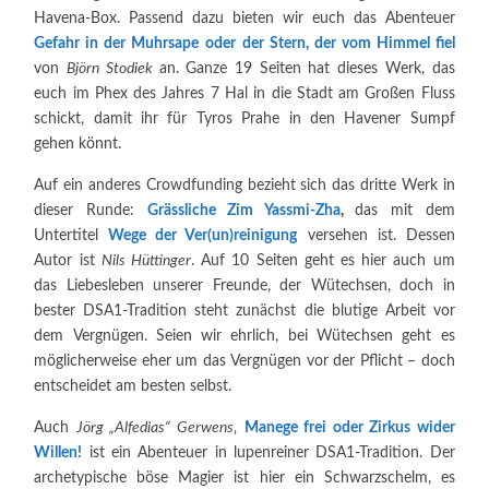
Havena-Box. Passend dazu bieten wir euch das Abenteuer
Gefahr in der Muhrsape
oder der Stern, der vom Himmel fiel
von
Björn Stodiek
an. Ganze 19 Seiten hat dieses Werk, das
euch im Phex des Jahres 7 Hal in die Stadt am Großen Fluss
schickt, damit ihr für Tyros Prahe in den Havener Sumpf
gehen könnt.
Auf ein anderes Crowdfunding bezieht sich das dritte Werk in
dieser Runde:
Grässliche Zim Yassmi-Zha
,
das mit dem
Untertitel
Wege der Ver(un)reinigung
versehen ist. Dessen
Autor ist
Nils Hüttinger
. Auf 10 Seiten geht es hier auch um
das Liebesleben unserer Freunde, der Wütechsen, doch in
bester DSA1-Tradition steht zunächst die blutige Arbeit vor
dem Vergnügen. Seien wir ehrlich, bei Wütechsen geht es
möglicherweise eher um das Vergnügen vor der Pflicht – doch
entscheidet am besten selbst.
Auch
Jörg „Alfedias“ Gerwens
‚
Manege frei oder Zirkus wider
Willen!
ist ein Abenteuer in lupenreiner DSA1-Tradition. Der
archetypische böse Magier ist hier ein Schwarzschelm, es