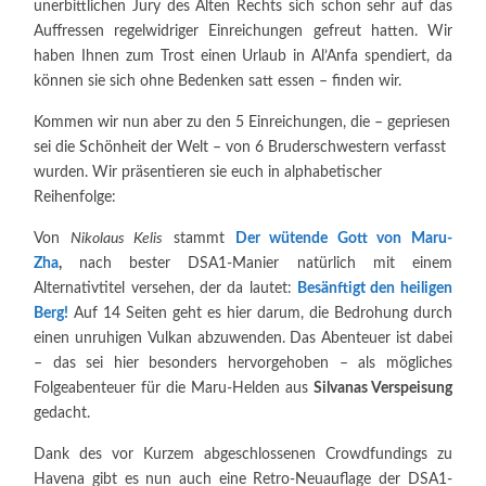
unerbittlichen Jury des Alten Rechts sich schon sehr auf das
Auffressen regelwidriger Einreichungen gefreut hatten. Wir
haben Ihnen zum Trost einen Urlaub in Al’Anfa spendiert, da
können sie sich ohne Bedenken satt essen – finden wir.
Kommen wir nun aber zu den 5 Einreichungen, die – gepriesen
sei die Schönheit der Welt – von 6 Bruderschwestern verfasst
wurden. Wir präsentieren sie euch in alphabetischer
Reihenfolge:
Von
Nikolaus Kelis
stammt
Der wütende Gott von Maru-
Zha
,
nach bester DSA1-Manier natürlich mit einem
Alternativtitel versehen, der da lautet:
Besänftigt den heiligen
Berg!
Auf 14 Seiten geht es hier darum, die Bedrohung durch
einen unruhigen Vulkan abzuwenden. Das Abenteuer ist dabei
– das sei hier besonders hervorgehoben – als mögliches
Folgeabenteuer für die Maru-Helden aus
Silvanas Verspeisung
gedacht.
Dank des vor Kurzem abgeschlossenen Crowdfundings zu
Havena gibt es nun auch eine Retro-Neuauflage der DSA1-