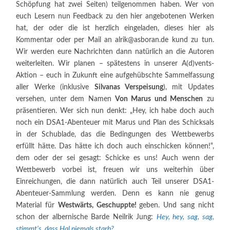
Schöpfung hat zwei Seiten) teilgenommen haben. Wer von
euch Lesern nun Feedback zu den hier angebotenen Werken
hat, der oder die ist herzlich eingeladen, dieses hier als
Kommentar oder per Mail an alrik@asboran.de kund zu tun.
Wir werden eure Nachrichten dann natürlich an die Autoren
weiterleiten. Wir planen – spätestens in unserer A(d)vents-
Aktion – euch in Zukunft eine aufgehübschte Sammelfassung
aller Werke (inklusive
Silvanas Verspeisung
), mit Updates
versehen, unter dem Namen
Von Marus und Menschen
zu
präsentieren. Wer sich nun denkt: „Hey, ich habe doch auch
noch ein DSA1-Abenteuer mit Marus und Plan des Schicksals
in der Schublade, das die Bedingungen des Wettbewerbs
erfüllt hätte. Das hätte ich doch auch einschicken können!“,
dem oder der sei gesagt: Schicke es uns! Auch wenn der
Wettbewerb vorbei ist, freuen wir uns weiterhin über
Einreichungen, die dann natürlich auch Teil unserer DSA1-
Abenteuer-Sammlung werden. Denn es kann nie genug
Material für
Westwärts, Geschuppte!
geben. Und sang nicht
schon der albernische Barde Neilrik Jung:
Hey, hey, sag, sag,
stimmt’s, dass Hal niemals starb?